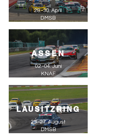
28.-30. April
DMSB
ASSEN
02.-04. Juni
KNAF
LAUSITZRING
25.-27. August
DMSB