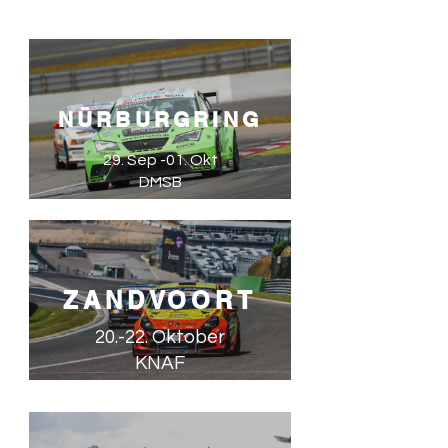
NÜRBURGRING
29. Sep -
01. Okt
DMSB
ZANDVOORT
20.-22. Oktober
KNAF