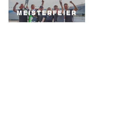
MEISTERFEIER
25. November
Ringberghotel Suhl
MOTORSHOW
02. -12. Dezember
Essen Motorshow
HWA automotive GmbH
Tel :
0049 (0)5045 911 831