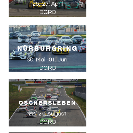
25.-27. April
DGRD
NÜRBURGRING
30. Mai -
01. Juni
DGRD
OSCHERSLEBEN
22.-24. August
DGRD