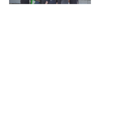
22. November
Ringberghotel Suhl
29.11.-07.12
.
Essen Motorshow
HWA automotive GmbH
Tel :
0049 (0)5045 911 831
Fax : 0049 (0)321 23 24 25 26
info@nes500.de